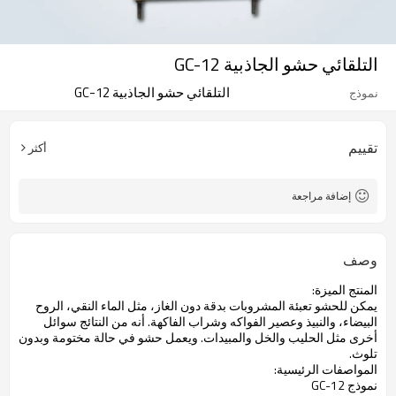
التلقائي حشو الجاذبية GC-12
التلقائي حشو الجاذبية GC-12
نموذج
تقييم
أكثر
إضافة مراجعة
وصف
المنتج
الميزة:
يمكن لل
حشو
تعبئة
المشروبات
بدقة
دون
الغاز،
مثل
الماء النقي
،
الروح
البيضاء
، والنبيذ
وعصير الفواكه
و
شراب
الفاكهة.
أنه
من النتائج
سوائل
أخرى
مثل الحليب
والخل و
المبيدات.
و
يعمل
حشو
في حالة
مختومة
و
بدون
تلوث
.
المواصفات الرئيسية
:
نموذج
-12
GC