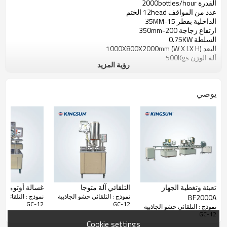
القدرة
2000bottles/hour
عدد من
المواقف
12head
الختم
الداخلية
بقطر
15-
35MM
ارتفاع
زجاجة
200-
350mm
السلطة
0.75KW
البعد
(
H
LX
X
W
)
1000X800X2000mm
آلة
الوزن
500Kgs
رؤية المزيد
يوصي
تعبئة وتغطية الجهاز
التلقائي آلة متوجا
غسالة أوتوماتيك
نموذج : التلقائي حشو الجاذبية
نموذج : التلقائي ح
BF2000A
GC-12
GC-12
نموذج : التلقائي حشو الجاذبية
GC-12
Cookie settings